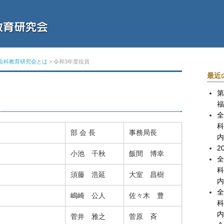
会科教育研究会とは
>
令和3年度役員
最近
第
福
全
科
部 会 長
事務局長
内
2
小池 千秋
飯間 博幸
全
科
須藤 浩延
大室 昌樹
内
全
嶋崎 公人
佐々木 豊
科
内
菅井 雅之
菅原 斉