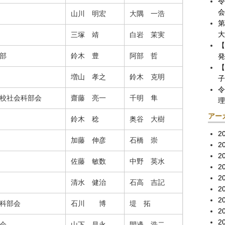
令
会
山川 明宏
大隅 一浩
第
大
三塚 靖
白岩 茉実
【
部
鈴木 豊
阿部 哲
発
【
増山 孝之
鈴木 克明
子
令
校社会科部会
齋藤 亮一
千明 隼
理
アー
鈴木 稔
奥谷 大樹
2
加藤 伸彦
石橋 崇
2
2
佐藤 敏数
中野 英水
2
2
清水 健治
石高 吉記
2
2
科部会
石川 博
堤 拓
2
2
会
山下 昌永
間邊 浩二