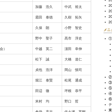
2
2
加藤 浩久
中武 裕太
2
2
霜田 泰徳
久樹 拓矢
2
久保 朗
小野 智史
メニ
野中 聖子
髙市 淳史
①
会）
中越 英二
濵田 幸伸
松下 誠
大橋 道仁
貞包 浩洋
岡山 慎司
②
堀江 泰賢
松尾 通成
③
⑤
田辺 徹
坪根 恭平
④
⑥
米村 均
野口 哲
テ
東
倉掛 高志
佐土瀬 英嗣