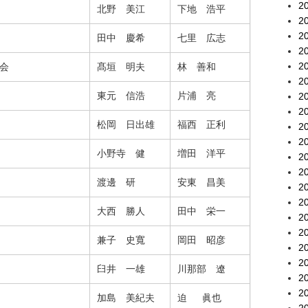
2
北野 美江
下地 浩平
2
2
田中 慶希
七里 広志
2
2
会
髙垣 明夫
林 善和
2
東元 信浩
片浦 亮
2
2
松岡 日出雄
福西 正利
2
2
小野寺 健
増田 洋平
2
2
渡邊 研
安東 昌美
2
2
大西 勝人
田中 栄一
2
2
兼子 史寬
岡田 昭彦
2
2
臼井 一雄
川那部 遼
2
2
加島 美紀夫
迫 眞也