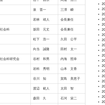
2
2
泉 晋一
三澤 瞬
2
2
若林 靖人
会長兼任
2
社会科
坂田 元丈
会長兼任
2
2
松下 浩一
久田 公平
2
2
向当 誠隆
田村 太一
2
2
社会科研究会
谷村 和男
内海 照幸
2
2
岩科 秀明
山本 文香
2
2
谷川 知
賀島 美恵子
2
2
渡辺 範人
太田 智
2
2
森田 久
石河 栄二
2